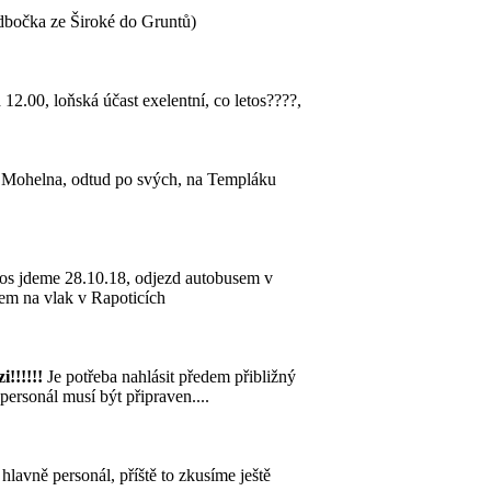
odbočka ze Široké do Gruntů)
12.00, loňská účast exelentní, co letos????,
do Mohelna, odtud po svých, na Templáku
etos jdeme 28.10.18, odjezd autobusem v
pem na vlak v Rapoticích
i!!!!!!
Je potřeba nahlásit předem přibližný
 personál musí být připraven....
 hlavně personál, příště to zkusíme ještě