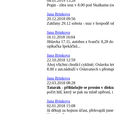
04.01.2019 13:28
Pegin - zítra sraz v 8.00 pod Skalkama (
Jana Brinkova
20.12.2018 09:56
Zakřany 29.12 sobota - sraz v hospodě od 
Jana Brinkova
16.11.2018 16:04
Jihlavka 17.11, autobus z Ivančic 8,28 
opíkačka špekáčků...
Jana Brinkova
22.10.2018 12:59
Ahoj všichni chodící cyklisté, Oslavku l
8.00 z aut.nádraží v Oslavanech s přestu
Jana Brinkova
22.03.2018 08:28
Tatarák - přihlašujte se prosím v diskuz
počet lidí, který se pak na místě upřesní, i
Jana Brinkova
02.01.2018 15:08
Já děkuji za hojnou účast, překvapili jsme