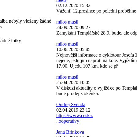
02.12.2020 15:32
Vážení! 12.prosince po poledni proběhne 
alba nebyly vloženy žádné
milos musil
ky
24.09.2020 09:27
Zamykání Templářské 28.9. bude, ale odp
žádné fotky
milos musil
10.06.2020 05:45
Nejnovější informace o cyklotour Josefa 
nejede, jedu jim naproti na kole. Vyjíždím
17.00. Ujedu 107 km, kdo se př
milos musil
25.04.2020 10:05
V diskuzi aktuality o vyjížďce po Templ
bude prodej z okénka.
Ondrej Svenda
02.04.2019 23:12
https://www.ceska.
..ooperativy
Jana Brinkova