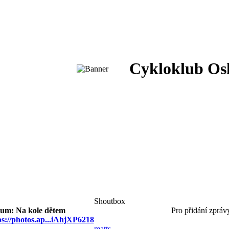
Cykloklub Os
Shoutbox
um: Na kole dětem
Pro přidání zprávy
ps://photos.ap...iAhjXP6218
matts