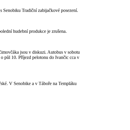
s Senobiku Tradiční zabijačkové posezení.
olední hudební produkce je zrušena.
Zimovčáka jsou v diskuzi. Autobus v sobotu
 o půl 10. Příjezd pelotonu do Ivančic cca v
ářské. V Senobike a v Táboře na Templáku