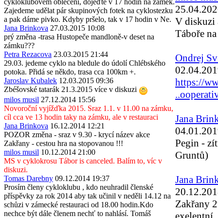
cykloklubovém oblečení, dojeďte v 17 hodin na zámek.
25.04.202
Zajedeme udělat pár skupinových fotek na cyklostezku
a pak dáme pivko. Kdyby pršelo, tak v 17 hodin v Ne.
V diskuzi 
Jana Brinkova
27.03.2015 10:08
Táboře na
prý změna -trasa Hustopeče mandloně-v deset na
zámku???
Petra Rezacova
23.03.2015 21:44
Ondrej Sv
29.03. jedeme cyklo na bledule do údolí Chlébského
02.04.201
potoka. Přidá se někdo, trasa cca 100km +.
https://w
Jaroslav Kubalek
12.03.2015 09:36
Zbéšovské tatarák 21.3.2015 více v diskuzi
..ooperati
milos musil
27.12.2014 15:56
Novoroční vyjížďka 2015. Sraz 1.1. v 11.00 na zámku,
cíl cca ve 13 hodin taky na zámku, ale v restauraci
Jana Brin
Jana Brinkova
16.12.2014 12:21
04.01.201
POZOR změna - sraz v 9.30 - krycí název akce
Pegin - zí
Zakřany - cestou hra na stopovanou !!!
milos musil
10.12.2014 21:00
Gruntů)
MS v cyklokrosu Tábor is canceled. Balím to, víc v
diskuzi.
Jana Brin
Tomas Darebny
09.12.2014 19:37
Prosím členy cykloklubu , kdo neuhradil členské
20.12.201
příspěvky za rok 2014 aby tak učinil v neděli 14.12 na
Zakřany 29
schůzi v zámecké restauraci od 18.00 hodin.Kdo
nechce být dále členem nechť to nahlásí. Tomáš
exelentní,