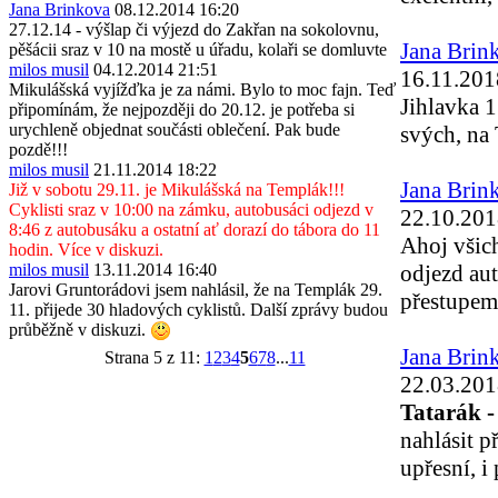
Jana Brinkova
08.12.2014 16:20
27.12.14 - výšlap či výjezd do Zakřan na sokolovnu,
Jana Brin
pěšácii sraz v 10 na mostě u úřadu, kolaři se domluvte
milos musil
04.12.2014 21:51
16.11.201
Mikulášská vyjížďka je za námi. Bylo to moc fajn. Teď
Jihlavka 
připomínám, že nejpozději do 20.12. je potřeba si
urychleně objednat součásti oblečení. Pak bude
svých, na
pozdě!!!
milos musil
21.11.2014 18:22
Jana Brin
Již v sobotu 29.11. je Mikulášská na Templák!!!
Cyklisti sraz v 10:00 na zámku, autobusáci odjezd v
22.10.201
8:46 z autobusáku a ostatní ať dorazí do tábora do 11
Ahoj všich
hodin. Více v diskuzi.
milos musil
13.11.2014 16:40
odjezd aut
Jarovi Gruntorádovi jsem nahlásil, že na Templák 29.
přestupem
11. přijede 30 hladových cyklistů. Další zprávy budou
průběžně v diskuzi.
Jana Brin
Strana 5 z 11:
1
2
3
4
5
6
7
8
...
11
22.03.201
Tatarák - 
nahlásit p
upřesní, i