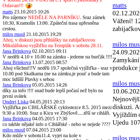
matts
Oslavan!!!
matts
23.10.2015 10:26
02.12.202
Pro zájemce
NEDĚLE NA PARNÍKU
. Sraz zámek
Vážení! 1
10:30, Kramolín 13:00. Zpáteční trasa upřesněna
zabijačko
cestou.
milos musil
21.10.2015 19:29
Ahoj, v diskuzi jsou přihlášky na zabíjačkovou
milos mus
Mikulášskou vyjížďku na Templák v sobotu 28.11.
24.09.202
Jana Brinkova
02.10.2015 09:11
V neděli 4.10 v 10.00 na zámku - jedeme na burčák !!!!
Zamykání 
Jana Brinkova
13.07.2015 08:57
produkce j
Ahoj všichni!!!V neděli 19.7 společná vyjížďka - sraz v
10.00 pod Skalkama (ne na zámku,je pouť a bude tam
moc lidííííí Plavky s sebou
milos mus
Jana Brinkova
05.05.2015 14:26
10.06.202
díky za info !!!! snad bude lepší počasí než bylo na
první svátek
Nejnovějš
Ondrej Liska
04.05.2015 20:13
diskuzi. A
Vyjížďka po CIHLÁŘSKÉ cyklostezce 8.5. 2015 mezi
9:30 a 10:00. Sraz u Kicu ve Zbýšově.....těší se cihláři.
Vyjíždím o
Jana Brinkova
04.05.2015 17:30
Ujedu 107
co takhle nějaké info o Cihlářské - nebo se nejede ????
milos musil
07.04.2015 23:00
Kdo může v sobotu11.4. vyjet na kole v
milos mus