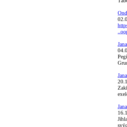
Táb
Ond
02.
http
..oo
Jan
04.
Pegi
Gru
Jan
20.
Zakř
exel
Jan
16.
Jihl
svýc