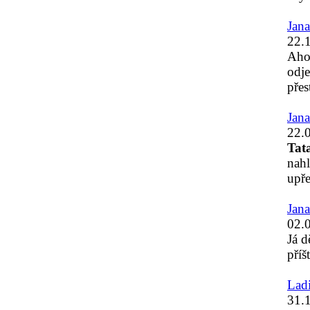
Jan
22.
Ahoj
odje
přes
Jan
22.
Tata
nahl
upře
Jan
02.
Já d
příš
Ladi
31.