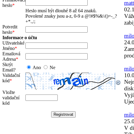
matt
heslo
*
02.
Heslo musí být dlouhé 8 až 64 znaků.
Váže
Povolené znaky jsou a-z, 0-9 a @!#$%&\/()=-_?
+*.,:;
zabi
Potvrdit
heslo
*
milo
Informace o účtu
24.
Uživatelské
Jméno
*
Zam
Emailová
prod
Adresa
*
Skrýt
Ano
Ne
milo
Email?
10.
Validační
kód
*
Nejn
disk
Vložte
Vyjí
validační
Uje
kód
milo
25.
V di