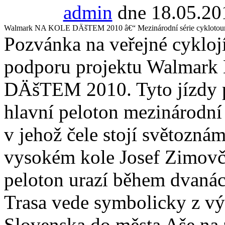
admin
dne 18.05.20
Walmark NA KOLE DÄšTEM 2010 â€“ Mezinárodní série cyklotou
Pozvánka na veřejné cykloj
podporu projektu Walmar
DÄšTEM 2010. Tyto jízdy 
hlavní peloton mezinárodní
v jehož čele stojí světozná
vysokém kole Josef Zimovč
peloton urazí během dvaná
Trasa vede symbolicky z vý
Slovenska do města Aše na