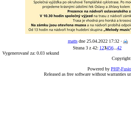
matts
dne 25.04.2022 17:32 ·
Strana 3 z 42:
1
2
3
4
5
6
...
42
Vygenerované za: 0.03 sekund
Copyright
Powered by
PHP-Fusi
Released as free software without warranties 