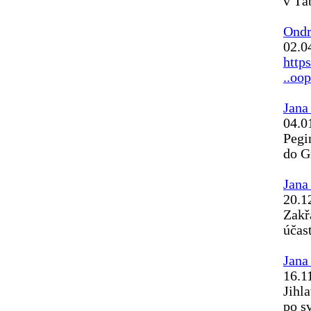
v Tá
Ondr
02.0
http
..oo
Jana
04.0
Pegi
do G
Jana
20.1
Zakř
účast
Jana
16.1
Jihl
po s