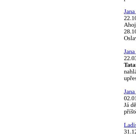
Jana
22.1
Ahoj
28.1
Osla
Jana
22.0
Tata
nahl
upřes
Jana
02.0
Já d
příšt
Ladis
31.1