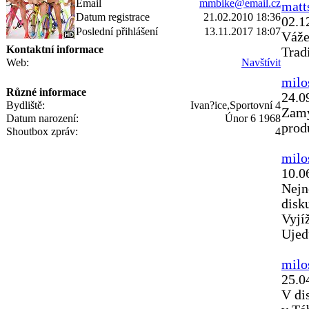
Email
mmbike@email.cz
matt
Datum registrace
21.02.2010 18:36
02.1
Poslední přihlášení
13.11.2017 18:07
Váže
Kontaktní informace
Trad
Web:
Navštívit
milo
Různé informace
24.0
Bydliště:
Ivan?ice,Sportovní 4
Zamy
Datum narození:
Únor 6 1968
prod
Shoutbox zpráv:
4
milo
10.0
Nejn
disk
Vyjí
Ujed
milo
25.0
V di